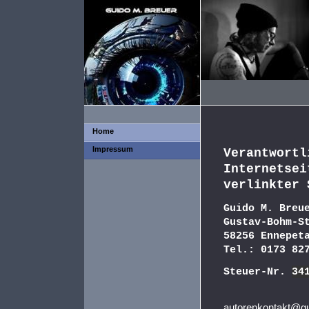
Home
Impressum
Verantwortl
Internetsei
verlinkter 
Guido M. Breu
Gustav-Bohm-S
58256 Ennepet
Tel.: 0173 82
Steuer-Nr.
34
autorenkontakt@gu