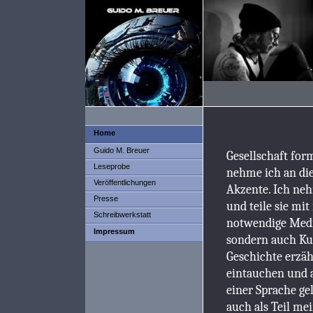
Home
Guido M. Breuer
Gesellschaft for
Leseprobe
nehme ich an die
Veröffentlichungen
Akzente. Ich neh
Presse
und teile sie mit
Schreibwerkstatt
notwendige Medi
Impressum
sondern auch Kun
Geschichte erzäh
eintauchen und 
einer Sprache gel
auch als Teil m