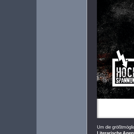
Um die größtmögli
Literarische Age